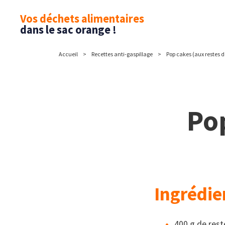
Vos déchets alimentaires
dans le sac orange !
Accueil
Recettes anti-gaspillage
Pop cakes (aux restes 
Pop
Ingrédie
400 g de res