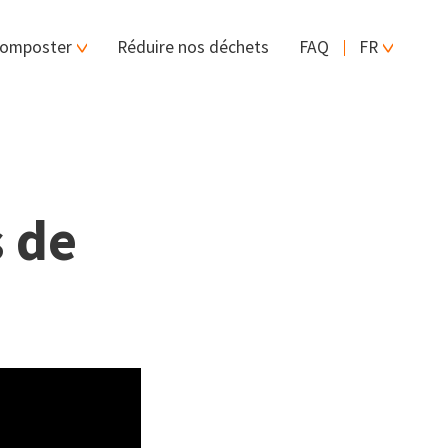
omposter
Réduire nos déchets
FAQ
FR
s de