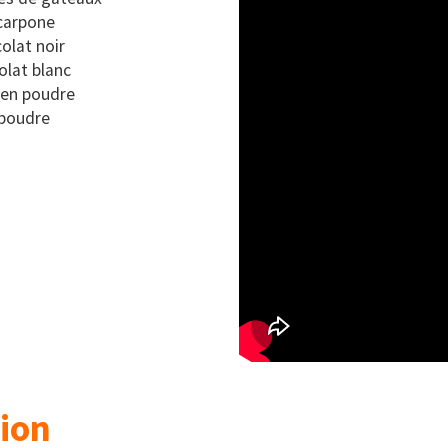
carpone
olat noir
olat blanc
 en poudre
 poudre
ion