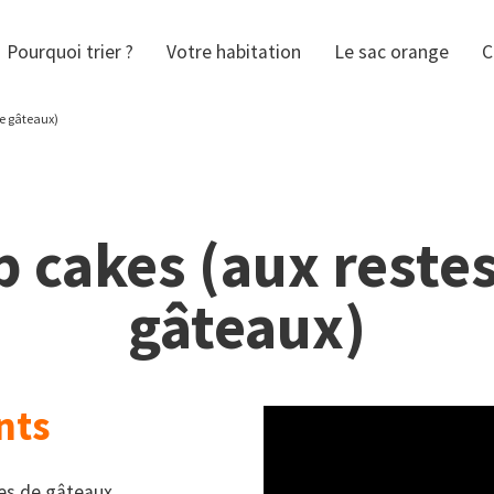
Pourquoi trier ?
Votre habitation
Le sac orange
C
de gâteaux)
 cakes (aux reste
gâteaux)
nts
tes de gâteaux