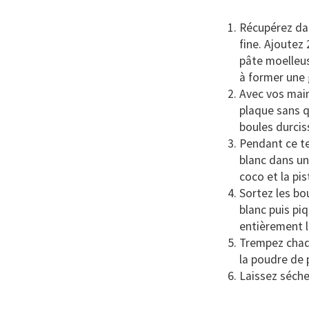
Récupérez dan
fine. Ajoutez
pâte moelleus
à former une 
Avec vos main
plaque sans q
boules durcis
Pendant ce te
blanc dans un
coco et la pi
Sortez les bo
blanc puis pi
entièrement l
Trempez chaqu
la poudre de 
Laissez séche